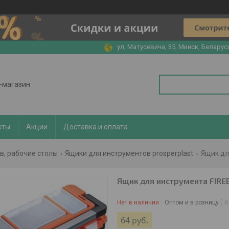
ул, Матусевича, 35, Минск, Беларус
т-магазин
кты
Акции
Доставка и оплата
в, рабочие столы
Ящики для инструментов prosperplast
Ящик для
Ящик для инструмента FIRE
Нет в наличии
Оптом и в розницу
К
64
руб.