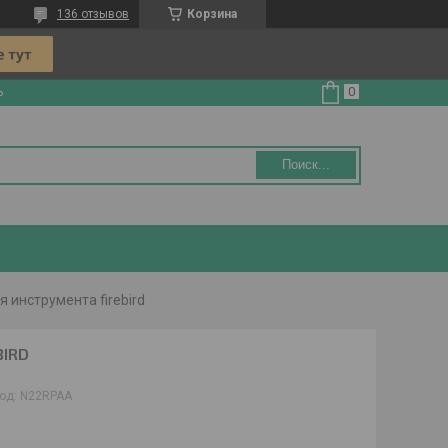
136 отзывов
Корзина
ь
Поиск...
 инструмента firebird
BIRD
од:
N22RPAA