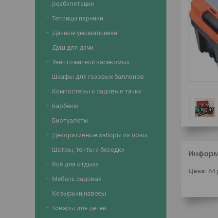
реабилитации
Теплицы парники
Дачные умывальники
Душ для дачи
Уничтожители насекомых
Шкафы для газовых баллонов
Компостеры и садовые тачки
Барбекю
Биотуалеты
Декоративные заборы из лозы
Шатры, тенты и беседки
Информ
Всё для отдыха
Цена:
64
Мебель садовая
Козырьки,навесы
Товары для детей