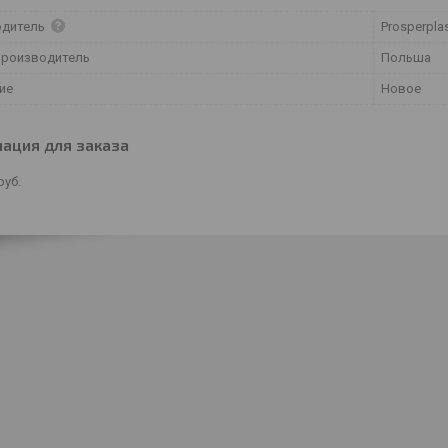
одитель
Prosperpla
производитель
Польша
ие
Новое
ация для заказа
руб.