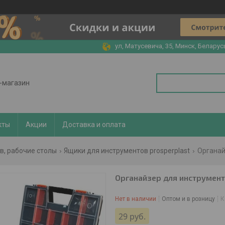
ул, Матусевича, 35, Минск, Беларус
т-магазин
кты
Акции
Доставка и оплата
в, рабочие столы
Ящики для инструментов prosperplast
Органай
Органайзер для инструмен
Нет в наличии
Оптом и в розницу
К
29
руб.