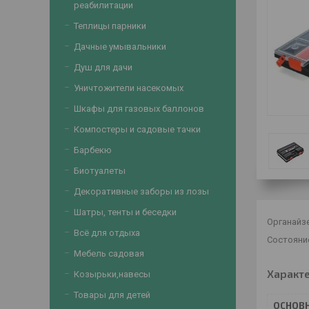
реабилитации
Теплицы парники
Дачные умывальники
Душ для дачи
Уничтожители насекомых
Шкафы для газовых баллонов
Компостеры и садовые тачки
Барбекю
Биотуалеты
Декоративные заборы из лозы
Шатры, тенты и беседки
Органайз
Всё для отдыха
Состояние
Мебель садовая
Характ
Козырьки,навесы
Товары для детей
ОСНОВ