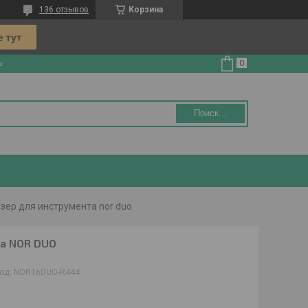
136 отзывов
Корзина
ь
Поиск...
зер для инструмента nor duo
та NOR DUO
од:
NOR16DUO-R444