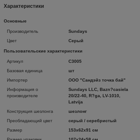
Характеристики
Основные
Производитель
Sundays
Цвет
Серый
Пользовательские характеристики
Артикул
C3005
Базовая единица
шт
Импортер
ООО "Сандэйз точка бай"
Информация о
Sundays LLC, Bazn?casiela
производителе
20/22-40, R?ga, LV-1010,
Latvija
Конструкция шезлонга
шезлонг
Преобладающий цвет
серый / серебристый
Размер
153х62х91 см
Размер упаковки
107х24х58 см