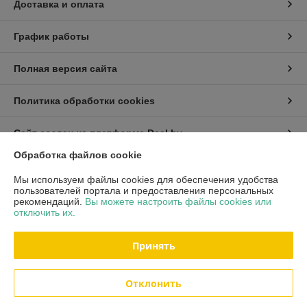
Доставка и оплата
График работы
Полная версия сайта
Политика обработки cookies
Сайт создан на платформе Deal.by
Обработка файлов cookie
Информация для покупателя
Мы используем файлы cookies для обеспечения удобства
пользователей портала и предоставления персональных
Индивидуальный предприниматель:
ИП Хмель Павел Юрьевич
рекомендаций.
Вы можете настроить файлы cookies или
г. Минск, ул. Воронянского 11/5-63
отключить их.
Регистрационный номер ЕГР: 190422759
Принять
УНП: 190422759
Регистрационный орган: Мингорисполком
Отклонить
Дата регистрации компании: 20.02.2003