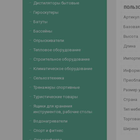
Дистиляторы бытовые
ПОЛЬЗО
Гироскутеры
Артикул
Батуты
Базовая
Бассейны
Высота
Опрыскиватели
Длина
Тепловое оборудование
Импорт
Строительное оборудование
Климатическое оборудование
Информа
Сельхозтехника
Преобла
Тренажеры спортивные
Размер 
Туристические товары
Страна
Ящики для хранения
Тип меб
инструментов, рабочие столы
Торгова
Водонагреватели
Ширина
Спорт и фитнес
Для комфорта