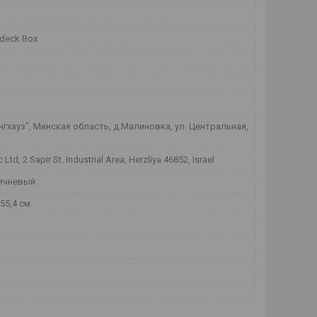
 deck Box
гхауз", Минская область, д.Малиновка, ул. Центральная,
c Ltd, 2 Sapir St. Industrial Area, Herzliya 46852, Israel
ичневый
х55,4 см