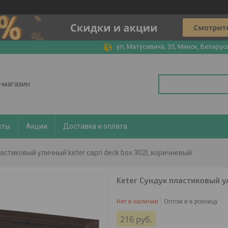
ул, Матусевича, 35, Минск, Беларус
т-магазин
кты
Акции
Доставка и оплата
ластиковый уличный keter capri deck box 302l, коричневый
Keter Сундук пластиковый у
Нет в наличии
Оптом и в розницу
216
руб.