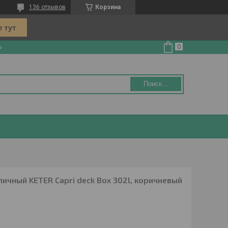
136 отзывов
Корзина
ь
Поиск...
личный KETER Capri deck Box 302l, коричневый