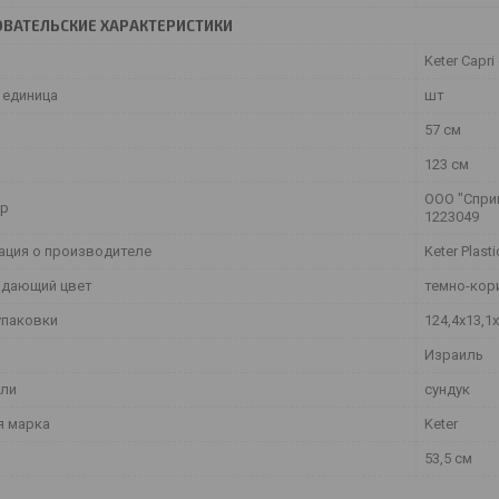
ВАТЕЛЬСКИЕ ХАРАКТЕРИСТИКИ
Keter Capri
 единица
шт
57 см
123 см
ООО "Сприн
ер
1223049
ция о производителе
Keter Plasti
дающий цвет
темно-кор
упаковки
124,4х13,1
Израиль
ели
сундук
я марка
Keter
53,5 см