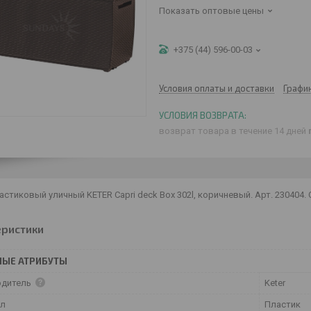
Показать оптовые цены
+375 (44) 596-00-03
Условия оплаты и доставки
Графи
возврат товара в течение 14 дней
астиковый уличный KETER Capri deck Box 302l, коричневый. Арт. 230404.
еристики
НЫЕ АТРИБУТЫ
одитель
Keter
ал
Пластик