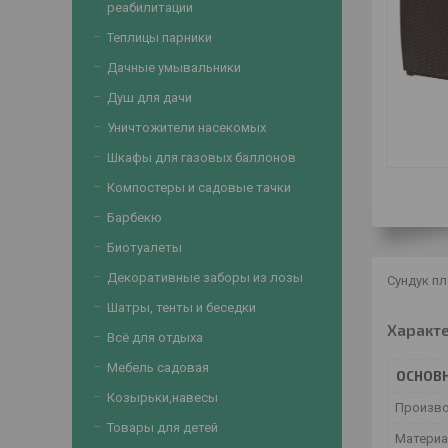
реабилитации
Теплицы парники
Дачные умывальники
Душ для дачи
Уничтожители насекомых
Шкафы для газовых баллонов
Компостеры и садовые тачки
Барбекю
Биотуалеты
Декоративные заборы из лозы
Сундук пл
Шатры, тенты и беседки
Характ
Всё для отдыха
Мебель садовая
ОСНОВ
Козырьки,навесы
Произв
Товары для детей
Матери