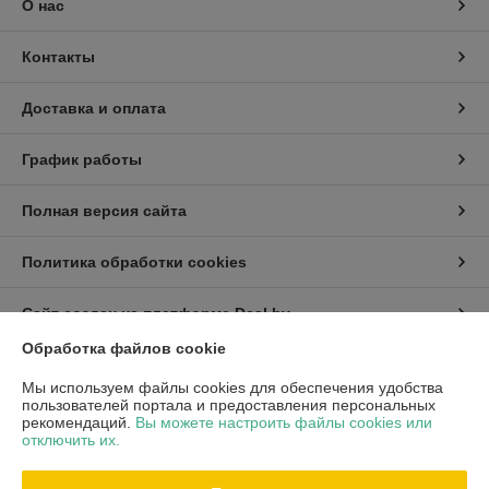
О нас
Контакты
Доставка и оплата
График работы
Полная версия сайта
Политика обработки cookies
Сайт создан на платформе Deal.by
Обработка файлов cookie
Информация для покупателя
Мы используем файлы cookies для обеспечения удобства
пользователей портала и предоставления персональных
Индивидуальный предприниматель:
ИП Хмель Павел Юрьевич
рекомендаций.
Вы можете настроить файлы cookies или
г. Минск, ул. Воронянского 11/5-63
отключить их.
Регистрационный номер ЕГР: 190422759