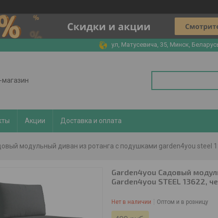
ул, Матусевича, 35, Минск, Беларус
т-магазин
кты
Акции
Доставка и оплата
довый модульный диван из ротанга с подушками garden4you steel 
Garden4you Садовый модуль
Garden4you STEEL 13622, ч
Нет в наличии
Оптом и в розницу