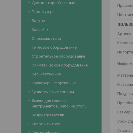
Дистиляторы бытовые
Произв
Гироскутеры
Цвет ме
Батуты
ПОЛЬЗО
Бассейны
Артикул
Опрыскиватели
Базовая
Тепловое оборудование
Импорт
Строительное оборудование
Информа
Климатическое оборудование
Сельхозтехника
Материа
Тренажеры спортивные
Материа
Туристические товары
Подушки
Ящики для хранения
Преобла
инструментов, рабочие столы
Размеры
Водонагреватели
Срок сл
Спорт и фитнес
Страна
Для комфорта