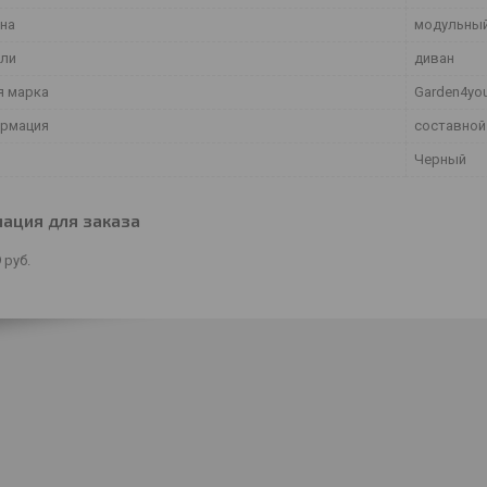
ана
модульны
ели
диван
я марка
Garden4yo
рмация
составной
Черный
ация для заказа
9
руб.