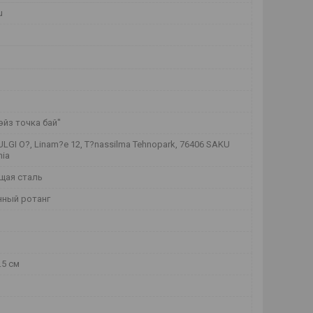
u
йз точка бай"
LGI O?, Linam?e 12, T?nassilma Tehnopark, 76406 SAKU
nia
щая сталь
нный ротанг
5.5 см