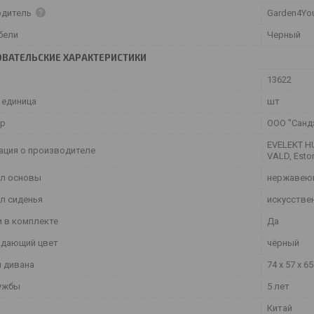
одитель
Garden4Yo
бели
Черный
ВАТЕЛЬСКИЕ ХАРАКТЕРИСТИКИ
13622
 единица
шт
ер
ООО "Сандэ
EVELEKT HU
ция о производителе
VALD, Esto
л основы
нержавею
л сиденья
искусстве
 в комплекте
Да
дающий цвет
чёрный
 дивана
74 x 57 x 6
ужбы
5 лет
Китай