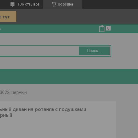
136 отзывов
Корзина
ь
Поиск...
13622, черный
ный диван из ротанга с подушками
ерный