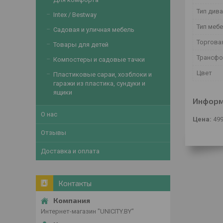
Тип див
Intex / Bestway
Тип меб
Садовая и уличная мебель
Торгова
Товары для детей
Трансфо
Компостеры и садовые тачки
Цвет
Пластиковые сараи, хозблоки и
гаражи из пластика, сундуки и
ящики
Информ
О нас
Цена:
49
Отзывы
Доставка и оплата
Контакты
Интернет-магазин "UNICITY.BY"