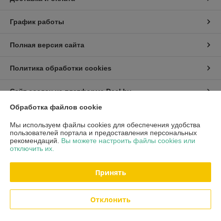
График работы
Полная версия сайта
Политика обработки cookies
Сайт создан на платформе Deal.by
Обработка файлов cookie
Информация для покупателя
Мы используем файлы cookies для обеспечения удобства
пользователей портала и предоставления персональных
Индивидуальный предприниматель:
ИП Хмель Павел Юрьевич
рекомендаций.
Вы можете настроить файлы cookies или
г. Минск, ул. Воронянского 11/5-63
отключить их.
Регистрационный номер ЕГР: 190422759
Принять
УНП: 190422759
Регистрационный орган: Мингорисполком
Отклонить
Дата регистрации компании: 20.02.2003