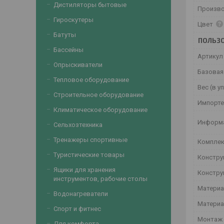
Дистиляторы бытовые
Произв
Гироскутеры
Цвет
Батуты
ПОЛЬЗО
Бассейны
Артикул
Опрыскиватели
Базовая
Тепловое оборудование
Вес (в у
Строительное оборудование
Импорт
Климатическое оборудование
Информа
Сельхозтехника
Тренажеры спортивные
Комплек
Туристические товары
Констру
Ящики для хранения
Констру
инструментов, рабочие столы
Материа
Водонагреватели
Материа
Спорт и фитнес
Монтаж
Для комфорта