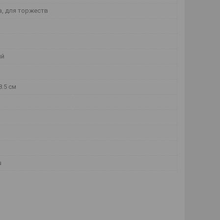
а, для торжеств
ый
8.5 см
u