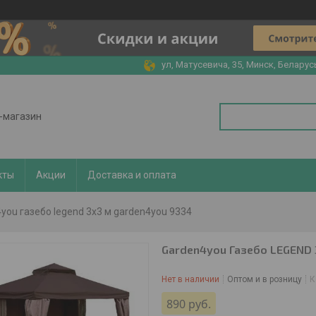
ул, Матусевича, 35, Минск, Беларус
т-магазин
кты
Акции
Доставка и оплата
you газебо legend 3x3 м garden4you 9334
Garden4you Газебо LEGEND 
Нет в наличии
Оптом и в розницу
К
890
руб.