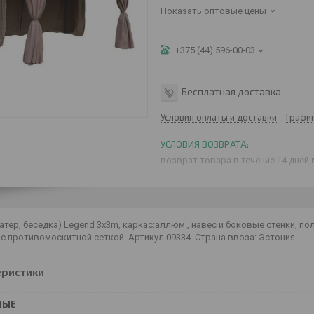
Показать оптовые цены
+375 (44) 596-00-03
Бесплатная доставка
Условия оплаты и доставки
Графи
возврат товара в течение 14 дней
атер, беседка) Legend 3х3m, каркас:аллюм., навес и боковые стенки, п
с противомоскитной сеткой. Артикул 09334. Страна ввоза: Эстония
еристики
НЫЕ