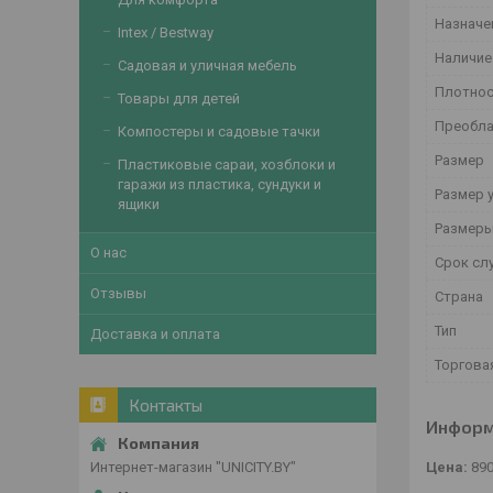
Назначе
Intex / Bestway
Наличие
Садовая и уличная мебель
Плотнос
Товары для детей
Преобла
Компостеры и садовые тачки
Размер
Пластиковые сараи, хозблоки и
гаражи из пластика, сундуки и
Размер 
ящики
Размер
О нас
Срок сл
Отзывы
Страна
Тип
Доставка и оплата
Торгова
Контакты
Информ
Цена:
89
Интернет-магазин "UNICITY.BY"