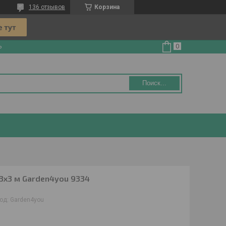
136 отзывов
Корзина
ь
Поиск...
3x3 м Garden4you 9334
од:
Garden4you