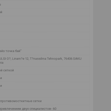
u
ый
йз точка бай"
LGI O?, Linam?e 12, T?nassilma Tehnopark, 76406 SAKU
nia
ой сеткой
ми
ми
,противомосткитные сетки
привлечением двух специалистов- 60