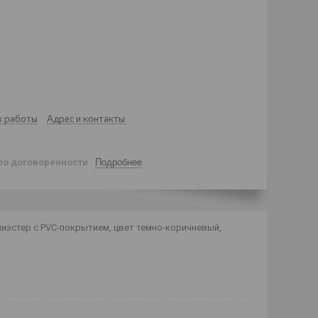
к работы
Адрес и контакты
по договоренности
Подробнее
олиэстер с PVC-покрытием, цвет темно-коричневый,