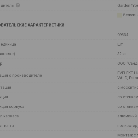
одитель
Garden4Yo
Бежев
ВАТЕЛЬСКИЕ ХАРАКТЕРИСТИКИ
09334
 единица
шт
паковке)
32 кг
ер
ООО "Сандэ
EVELEKT HU
ция о производителе
VALD, Esto
тация
с москитн
кция
со стенка
кция корпуса
со стенка
л каркаса
алюминий
л тента
полиэстер
Монтаж с 