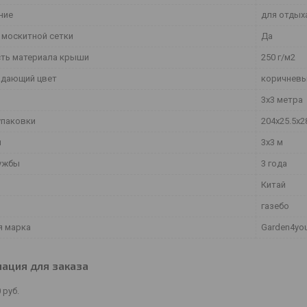
ние
для отдых
 москитной сетки
Да
ть материала крыши
250 г/м2
дающий цвет
коричнев
3x3 метра
упаковки
204х25.5х2
ы
3x3 м
ужбы
3 года
Китай
газебо
я марка
Garden4yo
ация для заказа
0
руб.