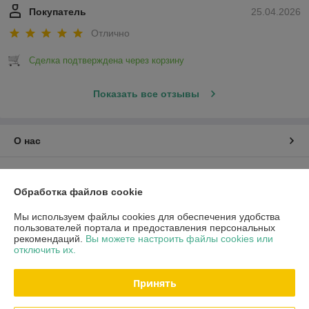
Покупатель
25.04.2026
Отлично
Сделка подтверждена через корзину
Показать все отзывы
О нас
Контакты
Обработка файлов cookie
Доставка и оплата
Мы используем файлы cookies для обеспечения удобства
пользователей портала и предоставления персональных
График работы
рекомендаций.
Вы можете настроить файлы cookies или
отключить их.
Полная версия сайта
Принять
Политика обработки cookies