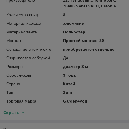
производителе
12, T?nassilma Tehnopark,
76406 SAKU VALD, Estonia
Количество спиц
8
Материал каркаса
алюминий
Материал тента
Полиэстер
Монтаж
Простой монтаж- 20
Основание в комплекте
приобретается отдельно
Открывается лебедкой
Да
Размеры
диаметр 3 м
Срок службы
3 года
Страна
Китай
Тип
Зонт
Торговая марка
Garden4you
Скрыть