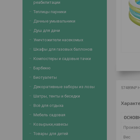
реабилитации
Теплицы парники
Дачные умывальники
Душ для дачи
Уничтожители насекомых
Шкафы для газовых баллонов
Компостеры и садовые тачки
Барбекю
Биотуалеты
Декоративные заборы из лозы
57489NP Н
Шатры, тенты и беседки
Характ
Всё для отдыха
Мебель садовая
ОСНОВ
Козырьки,навесы
Произв
Товары для детей
Вес