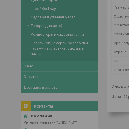
Размер 
Intex / Bestway
С систе
Садовая и уличная мебель
С систе
Товары для детей
Сливной
Компостеры и садовые тачки
Срок сл
Пластиковые сараи, хозблоки и
гаражи из пластика, сундуки и
Страна
ящики
Тип
О нас
Торгова
Отзывы
Информ
Доставка и оплата
Цена:
99
Контакты
Интернет-магазин "UNICITY.BY"