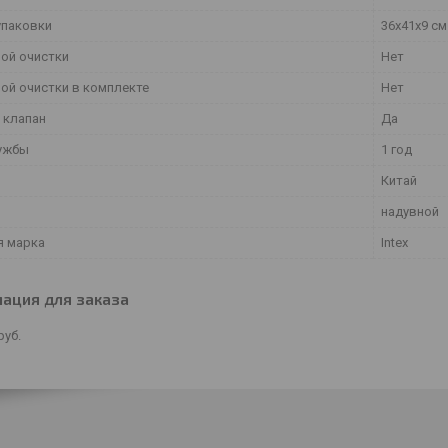
упаковки
36х41х9 см
мой очистки
Нет
мой очистки в комплекте
Нет
 клапан
Да
ужбы
1 год
Китай
надувной
я марка
Intex
ация для заказа
руб.