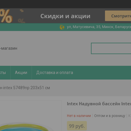
ул, Матусевича, 35, Минск, Беларус
т-магазин
кты
Акции
Доставка и оплата
н intex 57489np 203x51 см
Intex Надувной бассейн Int
Нет в наличии
Оптом и в розницу
К
99
руб.