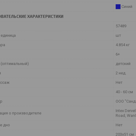
Синий
ВАТЕЛЬСКИЕ ХАРАКТЕРИСТИКИ
57489
 единица
шт
ара
4.854 кг
6+
 (оптимальный)
детский
я
2 нед.
ассаж
Нет
40 - 60 см
ер
ООО "Сандэ
Intex Derve
ция о производителе
Road, Wan
е дно
Нет
203x51 см