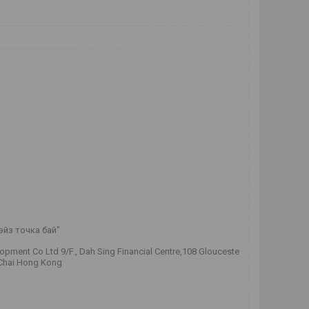
йз точка бай"
lopment Co Ltd 9/F., Dah Sing Financial Centre,108 Glouceste
Chai Hong Kong