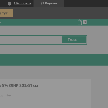
136 отзывов
Корзина
ь
Поиск...
ex 57489NP 203x51 см
од:
Intex