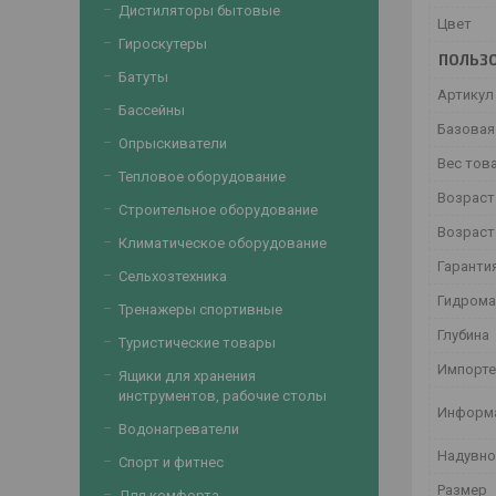
Дистиляторы бытовые
Цвет
Гироскутеры
ПОЛЬЗО
Батуты
Артикул
Бассейны
Базовая
Опрыскиватели
Вес тов
Тепловое оборудование
Возраст
Строительное оборудование
Возраст
Климатическое оборудование
Гаранти
Сельхозтехника
Гидром
Тренажеры спортивные
Глубина
Туристические товары
Импорт
Ящики для хранения
инструментов, рабочие столы
Информа
Водонагреватели
Надувно
Спорт и фитнес
Размер
Для комфорта