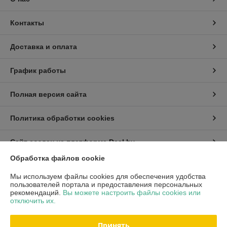
Контакты
Доставка и оплата
График работы
Полная версия сайта
Политика обработки cookies
Сайт создан на платформе Deal.by
Обработка файлов cookie
Информация для покупателя
Мы используем файлы cookies для обеспечения удобства
пользователей портала и предоставления персональных
Индивидуальный предприниматель:
ИП Хмель Павел Юрьевич
рекомендаций.
Вы можете настроить файлы cookies или
г. Минск, ул. Воронянского 11/5-63
отключить их.
Регистрационный номер ЕГР: 190422759
Принять