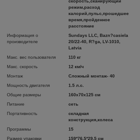
скорость,сканирующий
режим,расход
калорий,пульс,прошедшее
время,пройденное
расстояние
Информация о
Sundays LLC, Bazn?casiela
производителе
20/22-40, R?ga, LV-1010,
Latvia
Макс. вес пользователя
110 кг
Макс. скорость
12 км/ч
Монтаж
Сложный монтаж- 40
Мощность двигателя
1.5 л.с.
Общие размеры
160х70х125 см
Питание
сеть
Портативность
складная
конструкция,колеса
Программы
15
Размер упаковки
159*76.5*29.5 см