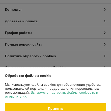
Контакты
Доставка и оплата
График работы
Полная версия сайта
Политика обработки cookies
Сайт создан на платформе Deal.by
Обработка файлов cookie
Информация для покупателя
Мы используем файлы cookies для обеспечения удобства
пользователей портала и предоставления персональных
Индивидуальный предприниматель:
ИП Хмель Павел Юрьевич
рекомендаций.
Вы можете настроить файлы cookies или
г. Минск, ул. Воронянского 11/5-63
отключить их.
Регистрационный номер ЕГР: 190422759
Принять
УНП: 190422759