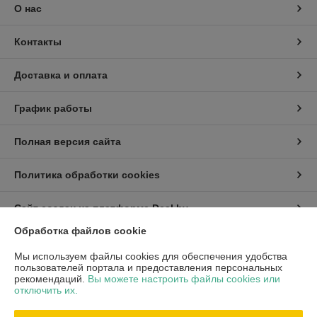
О нас
Контакты
Доставка и оплата
График работы
Полная версия сайта
Политика обработки cookies
Сайт создан на платформе Deal.by
Обработка файлов cookie
Информация для покупателя
Мы используем файлы cookies для обеспечения удобства
пользователей портала и предоставления персональных
Индивидуальный предприниматель:
ИП Хмель Павел Юрьевич
рекомендаций.
Вы можете настроить файлы cookies или
г. Минск, ул. Воронянского 11/5-63
отключить их.
Регистрационный номер ЕГР: 190422759