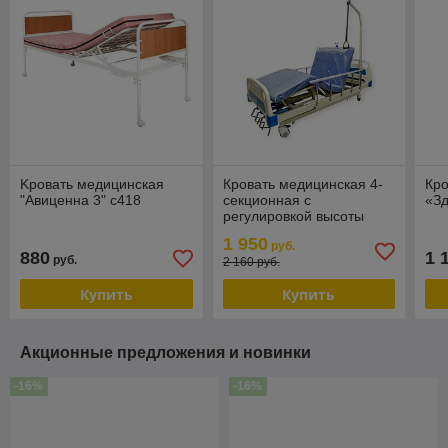
Kровать медицинская
Кровать медицинская 4-
Кро
"Авиценна 3" с418
секционная с
«Зд
регулировкой высоты
Heiler BH103
1 950
руб.
880
1 
руб.
2 160 руб.
Купить
Купить
Акционные предложения и новинки
-16%
-16%