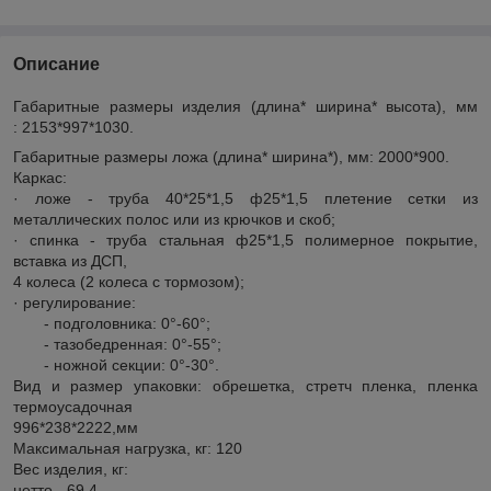
Описание
Габаритные размеры изделия (длина* ширина* высота), мм
:
2153*997*1030.
Габаритные размеры ложа (длина* ширина*), мм:
2000*900.
Каркас:
· ложе - труба 40*25*1,5 ф25*1,5 плетение сетки из
металлических полос или из крючков и скоб;
· спинка - труба стальная ф25*1,5 полимерное покрытие,
вставка из ДСП,
4 колеса (2 колеса с тормозом);
· регулирование:
- подголовника: 0°-60°;
- тазобедренная: 0°-55°;
- ножной секции: 0°-30°.
Вид и размер упаковки:
обрешетка, стретч пленка, пленка
термоусадочная
996*238*2222,мм
Максимальная нагрузка, кг:
120
Вес изделия, кг:
нетто - 69,4