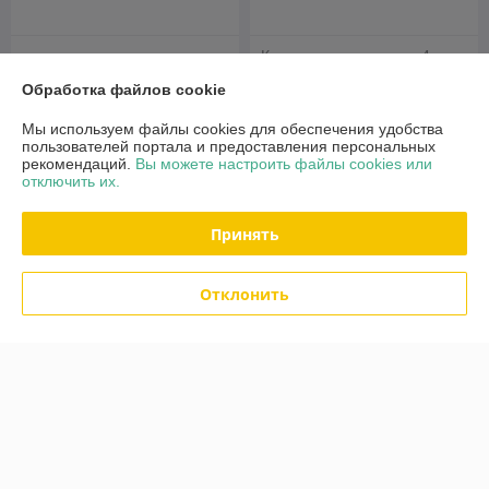
Кровать медицинская 4-
Кровать электрическая Barry
секционная с регулировкой
Обработка файлов cookie
MBE-2Spp
высоты Heiler BH103
В наличии
В наличии
Мы используем файлы cookies для обеспечения удобства
пользователей портала и предоставления персональных
2 900
1 950
3 300 руб.
2 160 руб.
руб.
руб.
рекомендаций.
Вы можете настроить файлы cookies или
отключить их.
Купить
Купить
Принять
-8%
-7%
Отклонить
Кровать медицинская 4-
Кровать медицинская