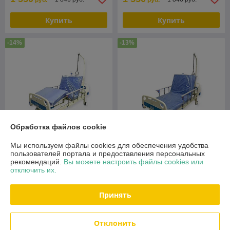
руб.
руб.
Купить
Купить
-14%
-13%
Обработка файлов cookie
Мы используем файлы cookies для обеспечения удобства
пользователей портала и предоставления персональных
Кровать медицинская 4-
Кровать медицинская 2-
рекомендаций.
Вы можете настроить файлы cookies или
секционная механическая
секционная механическая
отключить их.
Heiler BH102
Heiler BH101
В наличии
В наличии
Принять
1 550
1 300
1 800 руб.
1 501 руб.
руб.
руб.
Отклонить
Купить
Купить