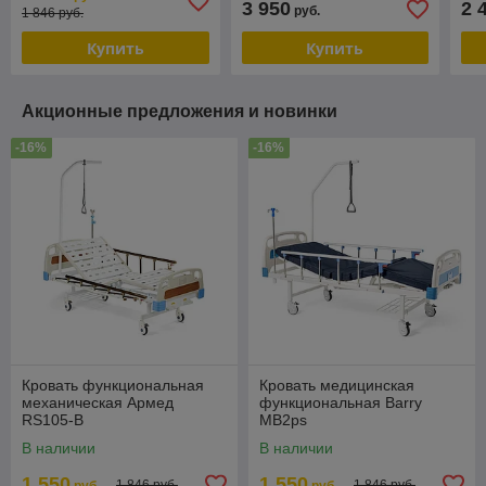
3 950
2 
руб.
1 846 руб.
Купить
Купить
Акционные предложения и новинки
-16%
-16%
Кровать функциональная
Кровать медицинская
механическая Армед
функциональная Barry
RS105-B
MB2ps
В наличии
В наличии
1 550
1 550
1 846 руб.
1 846 руб.