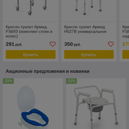
Кресло-туалет Армед
Кресло туалет Армед
Кре
FS693 (комплект стоек и
H027B универсальное
FS8
колес)
си
291
350
27
руб.
руб.
Купить
Купить
Акционные предложения и новинки
-23%
-21%