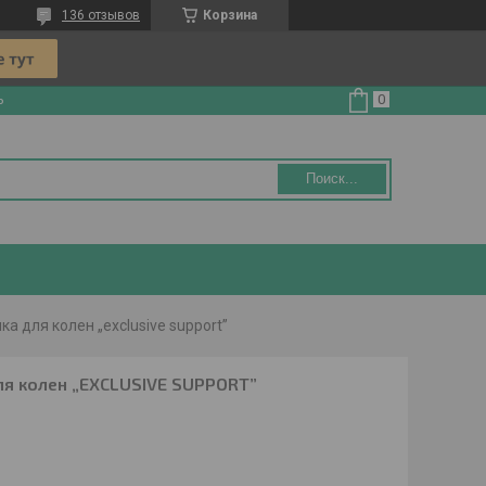
136 отзывов
Корзина
ь
Поиск...
 для колен „exclusive support”
ля колен „EXCLUSIVE SUPPORT”