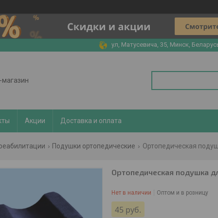
ул, Матусевича, 35, Минск, Беларус
т-магазин
кты
Акции
Доставка и оплата
 реабилитации
Подушки ортопедические
Ортопедическая подушка
Ортопедическая подушка д
Нет в наличии
Оптом и в розницу
45
руб.