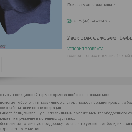
Показать оптовые цены
+375 (44) 596-00-03
Условия оплаты и доставки
Графи
возврат товара в течение 14 дней
ен из инновационной термоформованной пены с «памятью».
 помогает обеспечить правильное анатомическое позиционирование беде
се реабилитации после операции.
ньшает боль, вызванную неправильным положением тазобедренного суст
ньшает напряжение в коленных суставах.
обеспечивает отличную поддержку колена, что уменьшает боль, вызва
твращает потение ног.