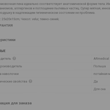
мовочная пена идеально соответствует анатомической форме тела. И
анизмов, аллергенов и поглощение пылевых частиц. Супер мягкая, инн
подушку в надлежащем гигиеническом состоянии не проблема.
:
25x20x15cm; Чехол
:
velur, темно-синий;
АРАНТИЯ
еристики
НЫЕ
одитель
ARmedical
производитель
Польша
а наволочки
потайная 
ические свойства
Да
Для сна
ация для заказа