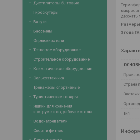
Дистиляторы бытовые
Термофор
микроорг
Гироскутеры
держать 
Батуты
Размеры
Бассейны
3 года Г
Опрыскиватели
Характ
Тепловое оборудование
Строительное оборудование
ОСНОВ
Климатическое оборудование
Произв
Сельхозтехника
Страна 
Тренажеры спортивные
Застежк
Туристические товары
Ортопед
Ящики для хранения
инструментов, рабочие столы
Тип
Водонагреватели
Информ
Спорт и фитнес
Для комфорта