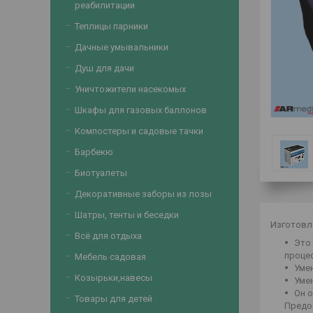
реабилитации
Теплицы парники
Дачные умывальники
Душ для дачи
Уничтожители насекомых
Шкафы для газовых баллонов
Компостеры и садовые тачки
Барбекю
Биотуалеты
Декоративные заборы из лозы
Шатры, тенты и беседки
Изготовл
Всё для отдыха
Это
процес
Мебель садовая
Уме
Козырьки,навесы
Уме
Он 
Товары для детей
Предо