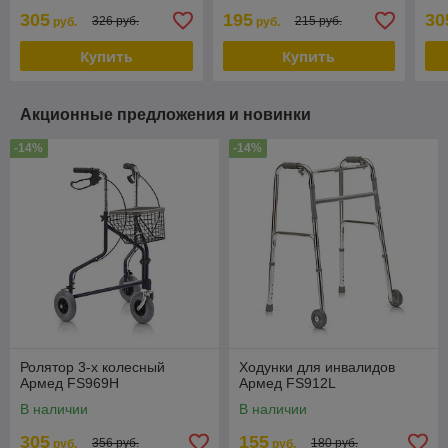
Antar AT 02008
305
195
30
326 руб.
215 руб.
руб.
руб.
Купить
Купить
Акционные предложения и новинки
-14%
-14%
Ролятор 3-х колесный
Ходунки для инвалидов
Армед FS969H
Армед FS912L
В наличии
В наличии
305
155
356 руб.
180 руб.
руб.
руб.