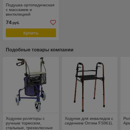
Подушка ортопедическая
с массажем и
вентиляцией
«EXCLUSIVE DREAM»
74
руб.
Купить
Подобные товары компании
Ходунки-роляторы с
Ходунки для инвалидов с
Рол
ручным тормозом,
сидением Оптим FS961L
Ар
стальные, трехколесные