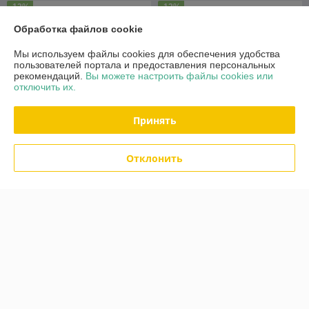
-12%
-12%
Обработка файлов cookie
Мы используем файлы cookies для обеспечения удобства
пользователей портала и предоставления персональных
рекомендаций.
Вы можете настроить файлы cookies или
отключить их.
Принять
Отклонить
Ходунки для инвалидов
Ходунки медицинские
Армед FS913L
Армед FS919L
В наличии
В наличии
150
150
170 руб.
170 руб.
руб.
руб.
Купить
Купить
-11%
-11%