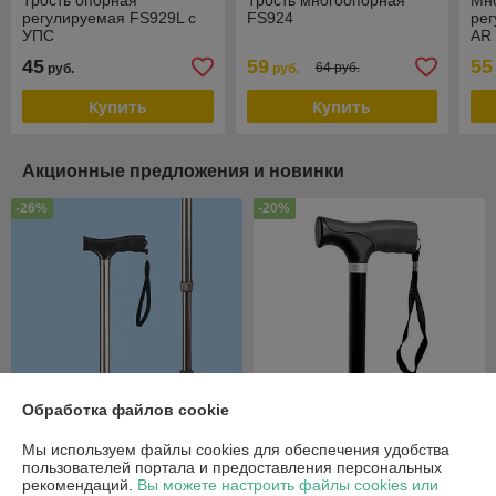
Трость опорная
Трость многоопорная
Мно
регулируемая FS929L с
FS924
рег
УПС
AR
45
59
55
64 руб.
руб.
руб.
Купить
Купить
Акционные предложения и новинки
-26%
-20%
Обработка файлов cookie
Мы используем файлы cookies для обеспечения удобства
Трость регулируемая
Трость опорная-
пользователей портала и предоставления персональных
ARmedical AR 013
регулируемая с мягким
рекомендаций.
Вы можете настроить файлы cookies или
(Алюминий)
захватом Barry 10120 с УПС