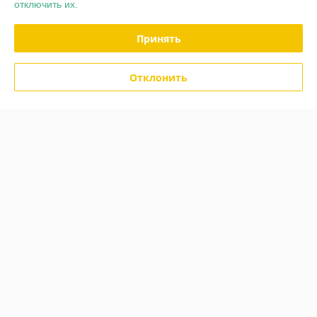
отключить их.
В наличии
В наличии
45
55
61 руб.
69 руб.
Принять
руб.
руб.
Купить
Купить
Отклонить
-17%
-14%
Костыль локтевой
Трость опорная-
регулируемый ARmedical AR
регулируемая ARmedical AR
010
015 (Складная)
В наличии
В наличии
45
59
54 руб.
69 руб.
руб.
руб.