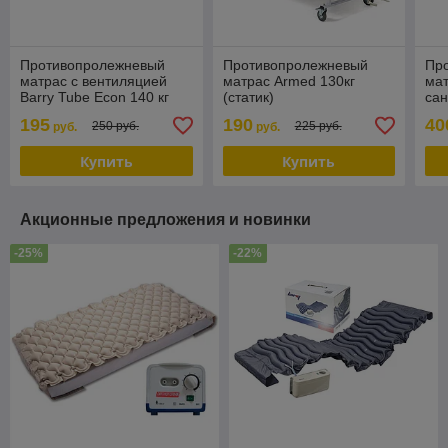
Противопролежневый
Противопролежневый
Пр
матрас с вентиляцией
матрас Armed 130кг
мат
Barry Tube Econ 140 кг
(статик)
са
и ф
195
190
40
250 руб.
225 руб.
руб.
руб.
Tub
Купить
Купить
Акционные предложения и новинки
-25%
-22%