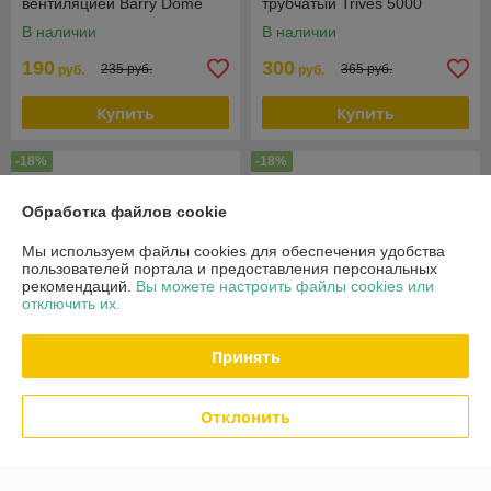
вентиляцией Barry Dome
трубчатый Trives 5000
Static 135кг
(150кг)
В наличии
В наличии
190
300
235 руб.
365 руб.
руб.
руб.
Купить
Купить
-18%
-18%
Обработка файлов cookie
Мы используем файлы cookies для обеспечения удобства
пользователей портала и предоставления персональных
рекомендаций.
Вы можете настроить файлы cookies или
отключить их.
Принять
Противопролежневый
Матрас
Отклонить
матрас баллонный Trives
противопролежневый Armed
5000 (150кг)
с фукцией статик
В наличии
В наличии