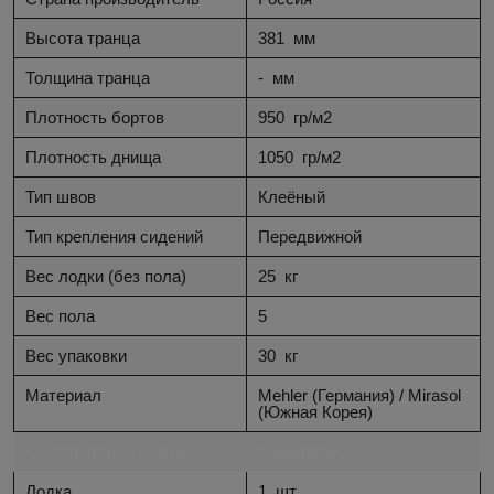
Высота транца
381
мм
Толщина транца
-
мм
Плотность бортов
950
гр/м2
Плотность днища
1050
гр/м2
Тип швов
Клеёный
Тип крепления сидений
Передвижной
Вес лодки (без пола)
25
кг
Вес пола
5
Вес упаковки
30
кг
Материал
Mehler (Германия) / Mirasol
(Южная Корея)
Комплектация лодки
Стандарт+
Лодка
1
шт