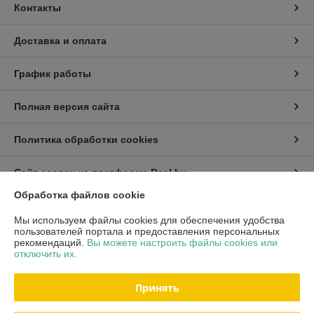
Контакты
Доставка и оплата
График работы
Полная версия сайта
Политика обработки cookies
Сайт создан на платформе Deal.by
Обработка файлов cookie
Информация для покупателя
Мы используем файлы cookies для обеспечения удобства
пользователей портала и предоставления персональных
Индивидуальный предприниматель:
ИП Хмель Павел Юрьевич
рекомендаций.
Вы можете настроить файлы cookies или
г. Минск, ул. Воронянского 11/5-63
отключить их.
Регистрационный номер ЕГР: 190422759
Принять
УНП: 190422759