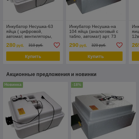
Инкубатор Несушка-63
Инкубатор Несушка-на
Инк
яйца ( цифровой,
104 яйца (аналоговый с
яиц
автомат, вентиляторы,
табло, автомат) арт. 73
12в
12в с гигрометром)
45
280
290
26
310 руб.
320 руб.
руб.
руб.
арт.46ВГ
Купить
Купить
Акционные предложения и новинки
Новинка
-18%