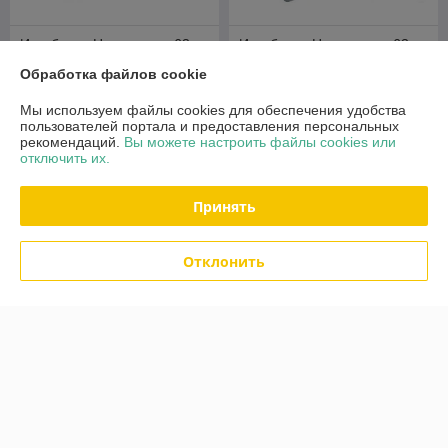
Инкубатор Несушка на 63
Инкубатор Несушка на 63
Цифровой +12в (автомат)
Цифровой терморегулятор
Обработка файлов cookie
арт. 46
(автомат) 220/12в. арт. 46
В наличии
В наличии
Мы используем файлы cookies для обеспечения удобства
пользователей портала и предоставления персональных
245
245
300 руб.
300 руб.
руб.
руб.
рекомендаций.
Вы можете настроить файлы cookies или
отключить их.
Купить
Купить
Принять
-15%
-15%
Отклонить
Инкубатор Несушка на 104
Инкубатор Несушка на 104