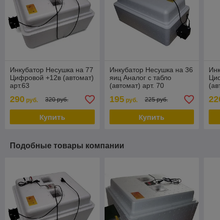
Инкубатор Несушка на 77
Инкубатор Несушка на 36
Инк
Цифровой +12в (автомат)
яиц Аналог с табло
Циф
арт.63
(автомат) арт. 70
(ав
290
195
22
320 руб.
225 руб.
руб.
руб.
Купить
Купить
Подобные товары компании