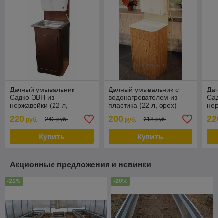
Дачный умывальник
Дачный умывальник с
Да
Садко ЭВН из
водонагревателем из
Сад
нержавейки (22 л,
пластика (22 л, орех)
нер
античная медь)
асф
220
200
22
243 руб.
218 руб.
руб.
руб.
Купить
Купить
Акционные предложения и новинки
-21%
-20%