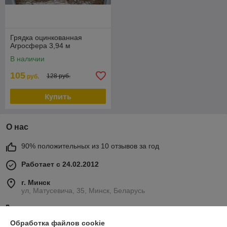
Грядка оцинкованная
Агросфера 3,94 м
В наличии
105
128 руб.
руб.
Купить
О нас
90% положительных из 10 отзывов за год
Работает с 24.02.2012
г. Минск
ул, Матусевича, 35, Минск, Беларусь
Контакты
Обработка файлов cookie