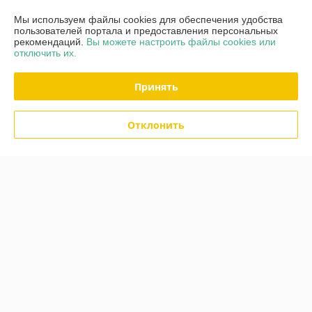
Сегодня работает с 10:00 до 21:00
Показать весь график работы
Мы используем файлы cookies для обеспечения удобства
пользователей портала и предоставления персональных
рекомендаций.
Вы можете настроить файлы cookies или
отключить их.
Отзывы о магазине
136 отзывов за всё время
Принять
Покупатель
29.07.2026
Отклонить
Отлично
Сделка подтверждена через корзину
Покупатель
25.04.2026
Отлично
Сделка подтверждена через корзину
Показать все отзывы