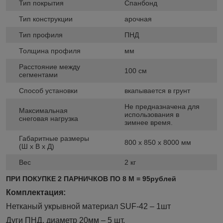
Тип покрытия
Спанбонд
Тип конструкции
арочная
Тип профиля
ПНД
Толщина профиля
мм
Расстояние между
100 см
сегментами
Способ установки
вкапывается в грунт
Не предназначена для
Максимальная
использования в
снеговая нагрузка
зимнее время.
Габаритные размеры
800 х 850 х 8000 мм
(Ш х В х Д)
Вес
2 кг
ПРИ ПОКУПКЕ 2 ПАРНИЧКОВ ПО 8 М = 95рублей
Комплектация:
Нетканый укрывной материал SUF-42 – 1шт
Дуги ПНД, диаметр 20мм – 5 шт.