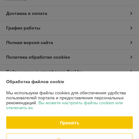
Доставка и оплата
График работы
Полная версия сайта
Политика обработки cookies
Сайт создан на платформе Deal.by
Обработка файлов cookie
Информация для покупателя
Мы используем файлы cookies для обеспечения удобства
пользователей портала и предоставления персональных
Индивидуальный предприниматель:
ИП Хмель Павел Юрьевич
рекомендаций.
Вы можете настроить файлы cookies или
г. Минск, ул. Воронянского 11/5-63
отключить их.
Регистрационный номер ЕГР: 190422759
Принять
УНП: 190422759
Регистрационный орган: Мингорисполком