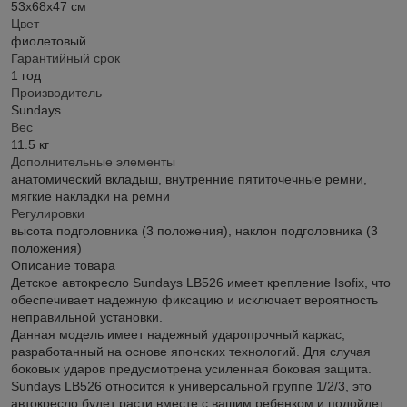
53х68х47 см
Цвет
фиолетовый
Гарантийный срок
1 год
Производитель
Sundays
Вес
11.5 кг
Дополнительные элементы
анатомический вкладыш, внутренние пятиточечные ремни,
мягкие накладки на ремни
Регулировки
высота подголовника (3 положения), наклон подголовника (3
положения)
Описание товара
Детское автокресло Sundays LB526 имеет крепление Isofix, что
обеспечивает надежную фиксацию и исключает вероятность
неправильной установки.
Данная модель имеет надежный ударопрочный каркас,
разработанный на основе японских технологий. Для случая
боковых ударов предусмотрена усиленная боковая защита.
Sundays LB526 относится к универсальной группе 1/2/3, это
автокресло будет расти вместе с вашим ребенком и подойдет