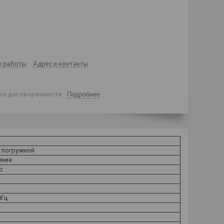
к работы
Адрес и контакты
по договоренности
Подробнее
 погружной
ение
о
0Гц