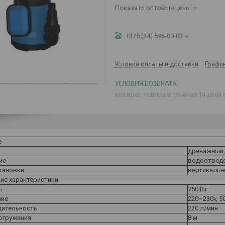
Показать оптовые цены
+375 (44) 596-00-03
Условия оплаты и доставки
Графи
возврат товара в течение 14 дней
е
дренажный,
ие
водоотвед
тановки
вертикальн
кие характеристики
ь
750 Вт
ние
220~230v, 5
ительность
220 л/мин
погружения
8 м