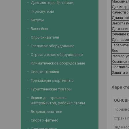
Максимал
Дистиляторы бытовые
Диаметр 
Гироскутеры
Качество
Длина ка
Батуты
Высота п
Давлени
Бассейны
Сечение 
Опрыскиватели
Диапазон
Габаритн
Тепловое оборудование
Вес
Строительное оборудование
Размер у
Комплект
Климатическое оборудование
Поплавок
Сельхозтехника
Защита о
Тренажеры спортивные
Характ
Туристические товары
Ящики для хранения
ОСНОВ
инструментов, рабочие столы
Произв
Водонагреватели
Страна 
Спорт и фитнес
Вид нас
Для комфорта