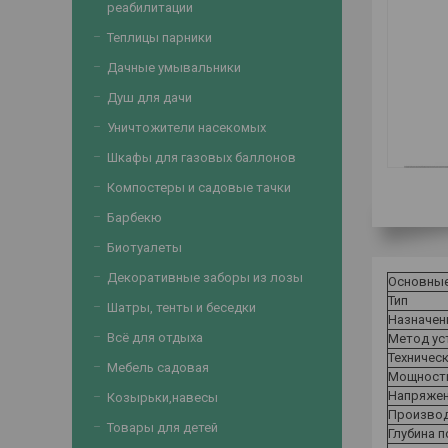
реабилитации
Теплицы парники
Дачные умывальники
Душ для дачи
Уничтожители насекомых
Шкафы для газовых баллонов
Компостеры и садовые тачки
Барбекю
Биотуалеты
Декоративные заборы из лозы
Основны
Тип
Шатры, тенты и беседки
Назначен
Всё для отдыха
Метод ус
Техничес
Мебель садовая
Мощност
Напряже
Козырьки,навесы
Производ
Товары для детей
Глубина 