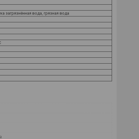
гка загрязнённая вода, грязная вода
С
й