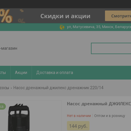
ул, Матусевича, 35, Минск, Беларус
т-магазин
кты
Акции
Доставка и оплата
сосы
Насос дренажный джилекс дренажник 220/14
Насос дренажный ДЖИЛЕК
ка
Нет в наличии
Оптом и в розницу
144
руб.