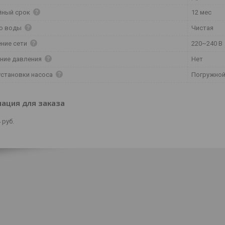
йный срок
12 мес
во воды
Чистая
ние сети
220~240 В
ние давления
Нет
установки насоса
Погружно
ация для заказа
4
руб.