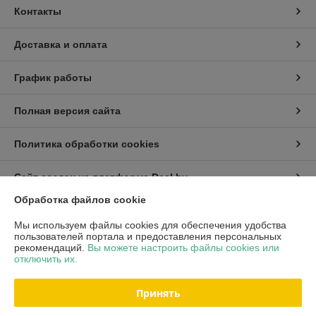
Контакты
Доставка и оплата
График работы
Полная версия сайта
Политика обработки cookies
Сайт создан на платформе Deal.by
Обработка файлов cookie
Информация для покупателя
Мы используем файлы cookies для обеспечения удобства
пользователей портала и предоставления персональных
Индивидуальный предприниматель:
ИП Хмель Павел Юрьевич
рекомендаций.
Вы можете настроить файлы cookies или
г. Минск, ул. Воронянского 11/5-63
отключить их.
Регистрационный номер ЕГР: 190422759
Принять
УНП: 190422759