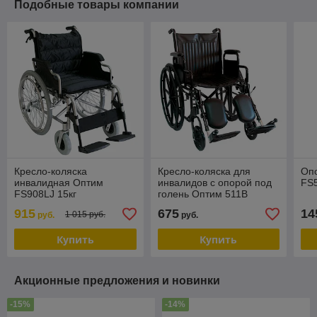
Подобные товары компании
Кресло-коляска
Кресло-коляска для
Оп
инвалидная Оптим
инвалидов с опорой под
FS
FS908LJ 15кг
голень Оптим 511B
915
675
14
1 015 руб.
руб.
руб.
Купить
Купить
Акционные предложения и новинки
-15%
-14%