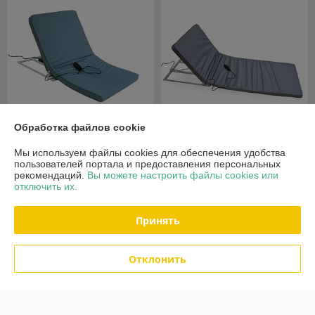
Обработка файлов cookie
Опора под спину с
Опора под спину с
Мы используем файлы cookies для обеспечения удобства
электроприводом Мега-
электроприводом Мега-
пользователей портала и предоставления персональных
Оптим ЭПП-002
Оптим ЭПП-003
рекомендаций.
Вы можете настроить файлы cookies или
В наличии
В наличии
отключить их.
615
670
720 руб.
780 руб.
руб.
руб.
Принять
Купить
Купить
Отклонить
-9%
-6%