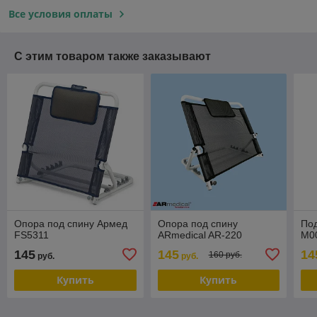
Все условия оплаты
С этим товаром также заказывают
Опора под спину Армед
Опора под спину
По
FS5311
ARmedical AR-220
М0
145
145
14
160 руб.
руб.
руб.
Купить
Купить