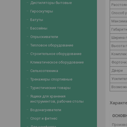
Дистиляторы бытовые
Расстоя
Гироскутеры
Способ 
Батуты
Максима
Бассейны
Габаритн
Опрыскиватели
Ширина 
Тепловое оборудование
Высота 
Строительное оборудование
Комплек
Климатическое оборудование
Форточк
Двери
Сельхозтехника
Усилите
Тренажеры спортивные
Возможн
Туристические товары
Ящики для хранения
инструментов, рабочие столы
Характ
Водонагреватели
ОСНОВ
Спорт и фитнес
Произв
Для комфорта