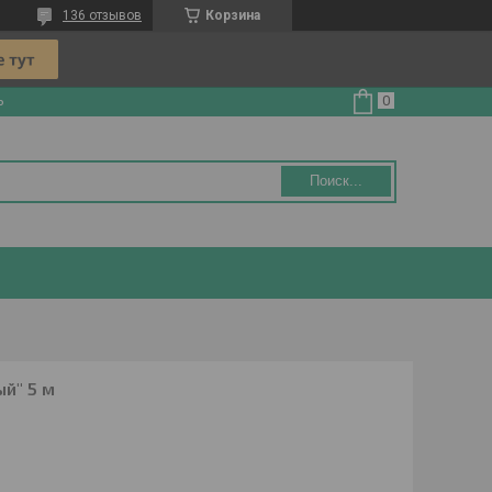
136 отзывов
Корзина
ь
Поиск...
й" 5 м