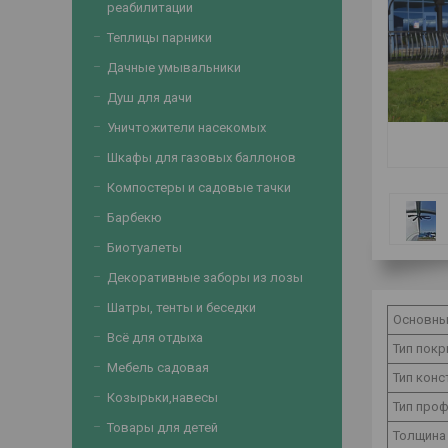
реабилитации
Теплицы парники
Дачные умывальники
Душ для дачи
Уничтожители насекомых
Шкафы для газовых баллонов
Компостеры и садовые тачки
Барбекю
Биотуалеты
Декоративные заборы из лозы
Шатры, тенты и беседки
Основн
Всё для отдыха
Тип пок
Мебель садовая
Тип конс
Козырьки,навесы
Тип про
Товары для детей
Толщина