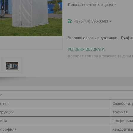
Показать оптовые цены
+375 (44) 596-00-03
Условия оплаты и доставки
Графи
возврат товара в течение 14 дней
ые
рытия
Спанбонд, 
трукции
арочная
филя
профильная
 профиля
квадратна