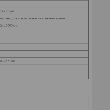
я в грунт
начена для использования в зимнее время.
0мм5000 мм
на молнии
а