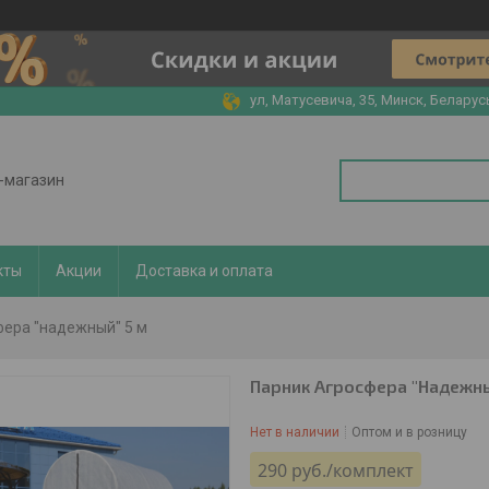
ул, Матусевича, 35, Минск, Беларус
т-магазин
кты
Акции
Доставка и оплата
фера "надежный" 5 м
Парник Агросфера "Надежны
Нет в наличии
Оптом и в розницу
290
руб.
/комплект