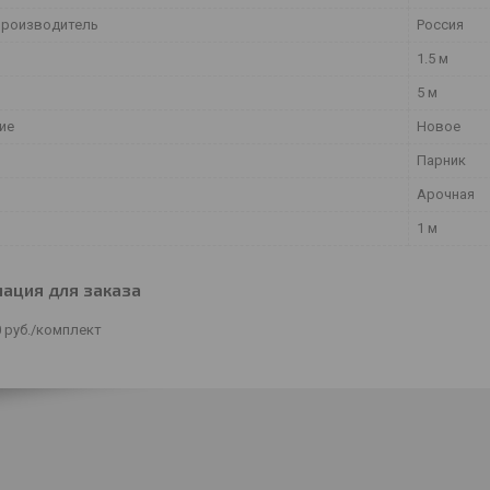
производитель
Россия
1.5 м
5 м
ие
Новое
Парник
Арочная
1 м
ация для заказа
0
руб.
/комплект