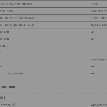
ние между сегментами
65 см
установки
вкапываетс
льная снеговая нагрузка
Не предназ
ые размеры (Ш х В х Д)
1000мм150
грядки
см
грядки
см
тация
и
два входа 
ли
нет
ость удлинения
нет
еристики
НЫЕ
одитель
Агросфер