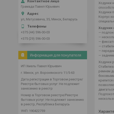
Ходунки 
Грамада Павел Юрьевич
способст
Ходунки 
Корпус х
ул, Матусевича, 35, Минск, Беларусь
специаль
Ходунки
+375 (44) 596-00-03
— подлок
— нескол
+375 (29) 596-00-03
— фиксат
— стабил
— передн
Информация для покупателя
— задним
Ходунки р
ИП Хмель Павел Юрьевич
Стабилиз
ремнем д
г. Минск, ул. Воронянского 11/5-63
боковыми
Дата регистрации в Торговом реестре/
крепится
Реестре бытовых услуг: Не подлежит
позволяе
занесению в реестр
двигаться
Подлокот
Номер в Торговом реестре/Реестре
нескольз
бытовых услуг: Не подлежит занесению
в реестр, Республика Беларусь
Характ
УНП: 190422759