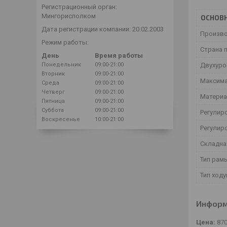
Регистрационный орган:
Мингорисполком
ОСНОВ
Дата регистрации компании: 20.02.2003
Произв
Режим работы:
Страна 
День
Время работы
Понедельник
09:00-21:00
Двухуро
Вторник
09:00-21:00
Максима
Среда
09:00-21:00
Четверг
09:00-21:00
Материа
Пятница
09:00-21:00
Суббота
09:00-21:00
Регулир
Воскресенье
10:00-21:00
Регулир
Складна
Тип рам
Тип ход
Информ
Цена:
87