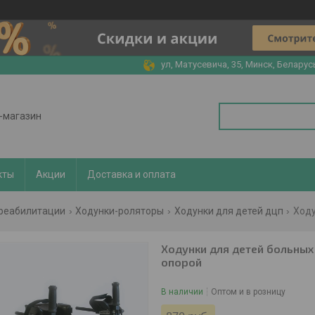
ул, Матусевича, 35, Минск, Беларус
т-магазин
кты
Акции
Доставка и оплата
 реабилитации
Ходунки-роляторы
Ходунки для детей дцп
Ходунки для детей больны
опорой
В наличии
Оптом и в розницу