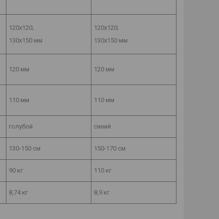
120х120;
120х120;
130х150 мм
130х150 мм
120 мм
120 мм
110 мм
110 мм
голубой
синий
130-150 см
150-170 см
90 кг
110 кг
8,74 кг
8,9 кг