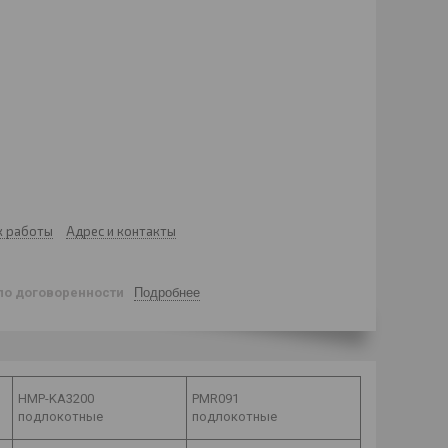
к работы
Адрес и контакты
по договоренности
Подробнее
HMP-KA3200
PMR091
подлокотные
подлокотные