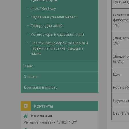
туловища
Intex / Bestway
Размер 
Садовая и уличная мебель
фиксато
5%)
Товары для детей
Компостеры и садовые тачки
Диаметр 
Пластиковые сараи, хозблоки и
5%)
гаражи из пластика, сундуки и
ящики
Диаметр
(± 5%)
О нас
Цвет
Отзывы
Рост реб
Доставка и оплата
Грузопод
Контакты
Вес (± 5%
Интернет-магазин "UNICITY.BY"