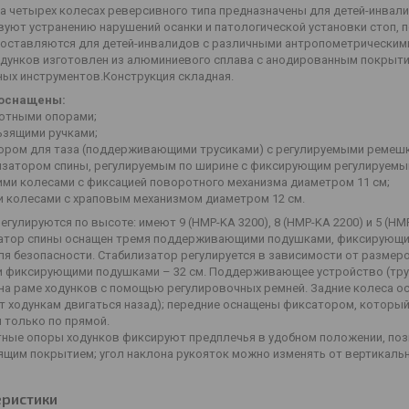
на четырех колесах реверсивного типа предназначены для детей-инва
вуют устранению нарушений осанки и патологической установки стоп, п
поставляются для детей-инвалидов с различными антропометрическими
одунков изготовлен из алюминиевого сплава с анодированным покрытие
ных инструментов.Конструкция складная.
 оснащены:
отными опорами;
ьзящими ручками;
ором для таза (поддерживающими трусиками) с регулируемыми ремеш
изатором спины, регулируемым по ширине с фиксирующим регулируемы
ими колесами с фиксацией поворотного механизма диаметром 11 см;
и колесами с храповым механизмом диаметром 12 см.
егулируются по высоте: имеют 9 (HMP-KA 3200), 8 (HMP-KA 2200) и 5 (HM
атор спины оснащен тремя поддерживающими подушками, фиксирующим
ля безопасности. Стабилизатор регулируется в зависимости от размер
 фиксирующими подушками – 32 см. Поддерживающее устройство (трус
 на раме ходунков с помощью регулировочных ремней. Задние колеса 
т ходункам двигаться назад); передние оснащены фиксатором, который
 только по прямой.
ные опоры ходунков фиксируют предплечья в удобном положении, позв
ящим покрытием; угол наклона рукояток можно изменять от вертикаль
еристики