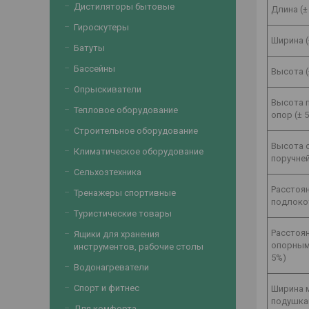
Дистиляторы бытовые
Длина (±
Гироскутеры
Ширина (
Батуты
Бассейны
Высота (
Опрыскиватели
Высота 
Тепловое оборудование
опор (± 
Строительное оборудование
Высота 
Климатическое оборудование
поручней
Сельхозтехника
Расстоя
Тренажеры спортивные
подлокот
Туристические товары
Расстоя
Ящики для хранения
опорным
инструментов, рабочие столы
5%)
Водонагреватели
Спорт и фитнес
Ширина 
подушка
Для комфорта