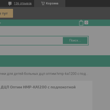
136 отзывов
Корзина
ь
Поиск...
Ходунки для детей больных дцп оптим hmp-ka1200 с подлокотной опорой
х ДЦП Оптим HMP-KA1200 с подлокотной