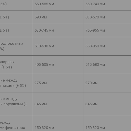
 5%)
560-585 мм
660-740 мм
± 5%)
590 мм
630-670 мм
± 5%)
630-745 мм
765-965 мм
подлокотных
530-630 мм
660-860 мм
5%)
опорных
405-505 мм
515-680 мм
 (± 5%)
ние между
275 мм
270 мм
никами (± 5%)
ние между
и поручнями (±
345 мм
345 мм
между
ми фиксатора
150-320 мм
150-320 мм