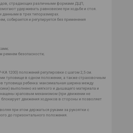
лидов, страдающих различными формами ДЦП,
омогают удерживать равновесие при ходьбе и стоя.
 данными в трех типоразмерах.
м, собирается и регулируется без применения
ками;
м ремнем безопасности;
P-KA 1200) положений регулировки с шагом 2,5 см.
и туловище в одном положении, а также страховочным
ов туловища ребенка: максимальная ширина между
ики) выполнено из мягкого и дышащего материала и
оснащены храповым механизмом (при движении не
 блокирует движения ходунков в стороны и позволяет
оляя при этом держаться руками за рукоятки с
ного до горизонтального положения.