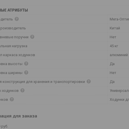
НЫЕ АТРИБУТЫ
одитель
Мега-Опти
производитель
Китай
вневые поручни
Нет
льная нагрузка
45 кг
л каркаса ходунков
алюминий
овка высоты
Да
овка ширины
Нет
я конструкция для хранения и транспортировки
Да
ы ходунков
Универса
унков
Ходунки д
ация для заказа
0
руб.