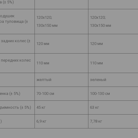
 (± 5%)
подушек
120х120;
120х120;
ра туловища (±
130х150 мм
130х150 мм
задних колес (±
120 мм
120 мм
 передних колес
110 мм
110 мм
желтый
зеленый
енка (± 5%)
70-100 см
100-130 см
ъемность (± 5%)
45 кг
63 кг
)
6,9 кг
7,78 кг