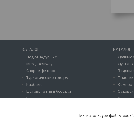
КАТАЛОГ
КАТАЛОГ
Лодки надувные
Дачные 
Intex / Bestway
Душ для
Спорт и фитнес
Водяные
Туристические товары
Пластик
Барбекю
Компост
Шатры, тенты и беседки
Садовая
Бассейны
Ящики д
Батуты
Сельхоз
Товары для детей
Опрыски
Мы используем файлы cookie
Для комфорта
Козырьк