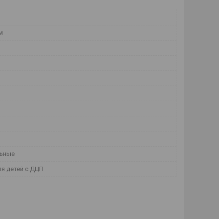
м
льные
ля детей с ДЦП