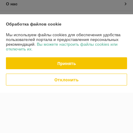
О нас
Контакты
Обработка файлов cookie
Доставка и оплата
Мы используем файлы cookies для обеспечения удобства
пользователей портала и предоставления персональных
рекомендаций.
Вы можете настроить файлы cookies или
График работы
отключить их.
Полная версия сайта
Принять
Политика обработки cookies
Отклонить
Сайт создан на платформе Deal.by
Информация для покупателя
Индивидуальный предприниматель:
ИП Хмель Павел Юрьевич
г. Минск, ул. Воронянского 11/5-63
Регистрационный номер ЕГР: 190422759