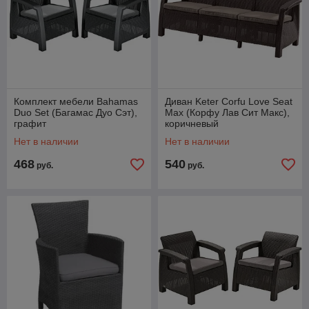
Комплект мебели Bahamas
Диван Keter Corfu Love Seat
Duo Set (Багамас Дуо Сэт),
Max (Корфу Лав Сит Макс),
графит
коричневый
Нет в наличии
Нет в наличии
468
540
руб.
руб.