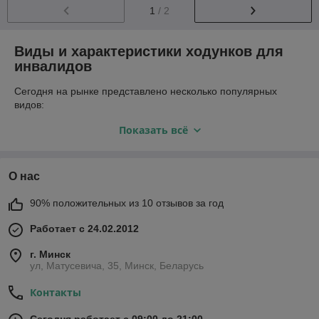
1
/ 2
Виды и характеристики ходунков для
инвалидов
Сегодня на рынке представлено несколько популярных
видов:
Роллаторы без сиденья – есть возможность
Показать всё
регулировки высоты. По факту, это обычная опора с
колесиками, соединённая общей рамой. Наиболее
известные бренды - Ortonica, Rebotec, Armed. У таких
О нас
моделей дополнительно имеется подлокотник.
Модель с сиденьем – в качестве дополнительного
90% положительных из 10 отзывов за год
девайса присутствует корзина для покупок, лекарств,
нужных вещей.
Работает с 24.02.2012
Независимо от модели в комплектации обязательно
г. Минск
присутствует:
ул, Матусевича, 35, Минск, Беларусь
Стояночный тормоз.
Контакты
Специальные обрезиненные ручки, чтобы в период
передвижения ладони не скользили.
Сегодня работает с 09:00 до 21:00