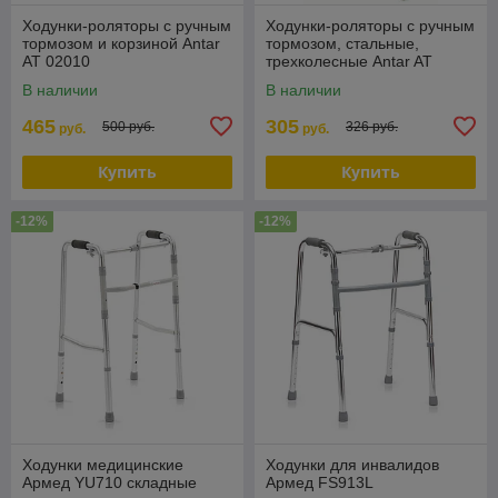
Ходунки-роляторы с ручным
Ходунки-роляторы с ручным
тормозом и корзиной Antar
тормозом, стальные,
АТ 02010
трехколесные Antar AT
02008
В наличии
В наличии
465
305
500 руб.
326 руб.
руб.
руб.
Купить
Купить
-12%
-12%
Ходунки медицинские
Ходунки для инвалидов
Армед YU710 складные
Армед FS913L