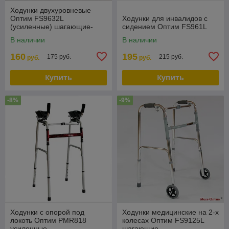
Ходунки двухуровневые
Оптим FS9632L
Ходунки для инвалидов с
(усиленные) шагающие-
сидением Оптим FS961L
складные
В наличии
В наличии
160
195
175 руб.
215 руб.
руб.
руб.
Купить
Купить
-8%
-9%
Ходунки с опорой под
Ходунки медицинские на 2-х
локоть Оптим PMR818
колесах Оптим FS9125L
усиленные
шагающие