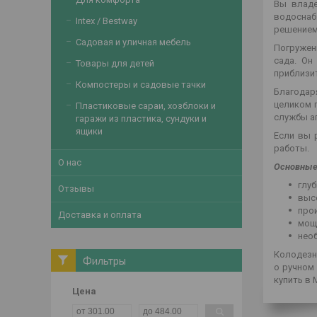
Вы владе
водоснаб
Intex / Bestway
решением
Садовая и уличная мебель
Погружен
сада. Он
Товары для детей
приблизи
Компостеры и садовые тачки
Благодар
целиком 
Пластиковые сараи, хозблоки и
службы аг
гаражи из пластика, сундуки и
ящики
Если вы 
работы.
О нас
Основные
глуб
Отзывы
выс
про
Доставка и оплата
мощ
нео
Колодезн
Фильтры
о ручном
купить в 
Цена