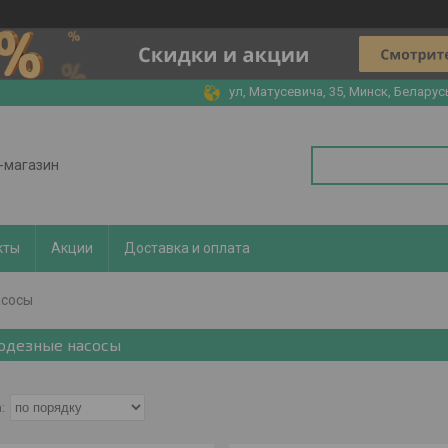
ул, Матусевича, 35, Минск, Беларус
т-магазин
кты
Акции
Доставка и оплата
асосы
одезные насосы