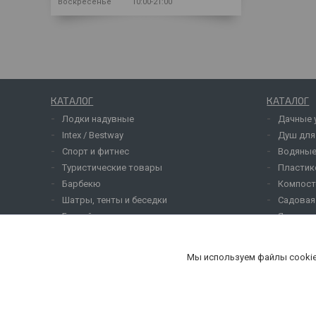
Воскресенье
10:00-21:00
КАТАЛОГ
КАТАЛОГ
Лодки надувные
Дачные 
Intex / Bestway
Душ для
Спорт и фитнес
Водяные
Туристические товары
Пластик
Барбекю
Компост
Шатры, тенты и беседки
Садовая
Бассейны
Ящики д
Батуты
Сельхоз
Товары для детей
Опрыски
Мы используем файлы cookie
Для комфорта
Козырьк