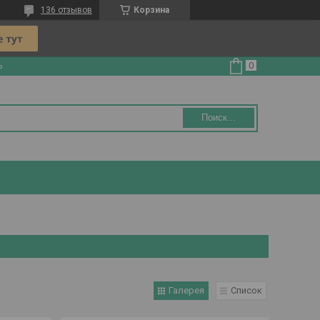
136 отзывов
Корзина
ь
Поиск...
Галерея
Список