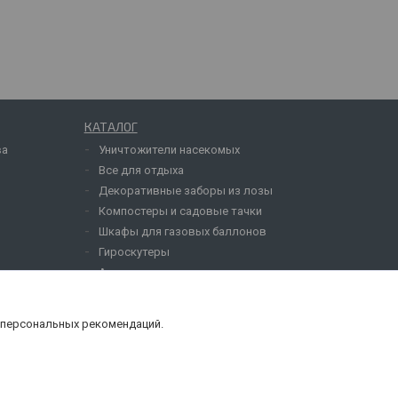
КАТАЛОГ
ва
Уничтожители насекомых
Все для отдыха
Декоративные заборы из лозы
Компостеры и садовые тачки
Шкафы для газовых баллонов
Гироскутеры
Акции
 персональных рекомендаций.