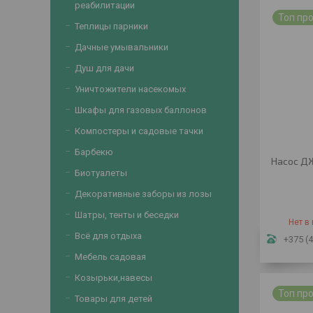
реабилитации
Топ пр
Теплицы парники
Дачные умывальники
Душ для дачи
Уничтожители насекомых
Шкафы для газовых баллонов
Компостеры и садовые тачки
Барбекю
Насос Д
Биотуалеты
Декоративные заборы из лозы
Шатры, тенты и беседки
Нет в
Всё для отдыха
+375 (4
Мебель садовая
Козырьки,навесы
Топ пр
Товары для детей