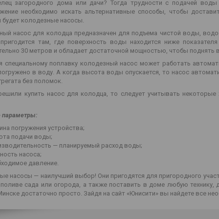
лец загородного дома или дачи? Тогда трудности с подачей воды 
жение необходимо искать альтернативные способы, чтобы достави
 будет колодезные насосы.
ный насос для колодца предназначен для подъема чистой воды, водос
 пригодится там, где поверхность воды находится ниже показателя
тельно 30 метров и обладает достаточной мощностью, чтобы поднять в
я специальному поплавку колодезный насос может работать автомат
погружено в воду. А когда высота воды опускается, то насос автома
регата без поломок.
решили купить насос для колодца, то следует учитывать некоторые 
 параметры:
ина погружения устройства;
ота подачи воды;
изводительность — планируемый расход воды;
ность насоса;
бходимое давление.
ые насосы — наилучший выбор! Они пригодятся для пригородного участ
 поливе сада или огорода, а также поставить в доме любую технику,
Минске достаточно просто. Зайдя на сайт «Юнисити» вы найдете все не