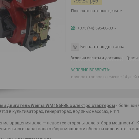
799,50
руб.
Показать оптовые цены
+375 (44) 596-00-03
Бесплатная доставка
Условия оплаты и доставки
Графи
возврат товара в течение 14 дней
ый двигатель Weima WM186FBE с электро стартером
- большой 
тся в культиваторах, генераторах, водяных насосах, и т.п.
ние вращения вала — левое (со стороны вала отбора мощности). К
лительного вала (вала отбора мощности обороты коленчатого вал