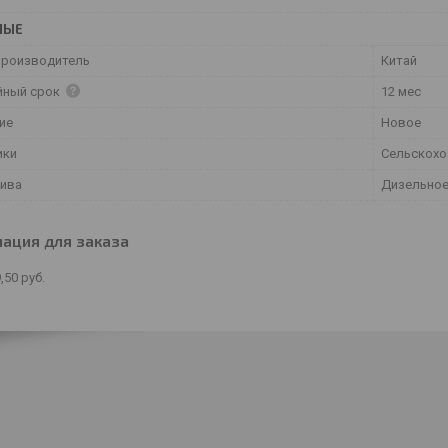
НЫЕ
производитель
Китай
йный срок
12 мес
ие
Новое
ики
Сельскохо
лива
Дизельно
ация для заказа
,50
руб.