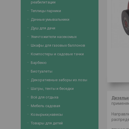
реабилитации
Теплицы парники
Дачные умывальники
Душ для дачи
Уничтожители насекомых
Шкафы для газовых баллонов
Компостеры и садовые тачки
Барбекю
Биотуалеты
Декоративные заборы из лозы
Шатры, тенты и беседки
Всё для отдыха
Дизельн
применяе
Мебель садовая
Направле
Козырьки,навесы
распреде
Товары для детей