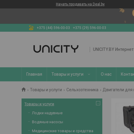
Начать продавать на Deal.by
+375 (44) 596-00-03
+375 (29) 596-00-03
UNICITY.BY Интерне
Главная
Товары и услуги
О нас
Конта
Товары и услуги
Сельхозтехника
Двигатели для
Товары и услуги
Лодки надувные
Водяные насосы
Медицинские товары и средства