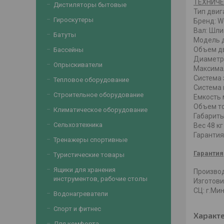
ТЕХНИЧЕ
Дистиляторы бытовые
Тип двиг
Гироскутеры
Бренд: 
Вал: Шл
Батуты
Модель д
Объем дв
Бассейны
Диаметр 
Опрыскиватели
Максимал
Система 
Тепловое оборудование
Система 
Строительное оборудование
Емкость 
Объем то
Климатическое оборудование
Габариты
Сельхозтехника
Вес 48 кг
Гаранти
Тренажеры спортивные
Гарантия
Туристические товары
Ящики для хранения
Производи
инструментов, рабочие столы
Изготовит
СЦ: г.Мин
Водонагреватели
Спорт и фитнес
Характ
Для комфорта