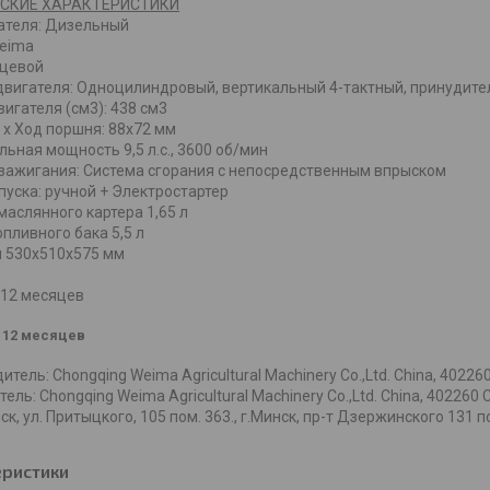
СКИЕ ХАРАКТЕРИСТИКИ
ателя: Дизельный
Weima
ицевой
вигателя: Одноцилиндровый, вертикальный 4-тактный, принудит
игателя (см3): 438 см3
х Ход поршня: 88x72 мм
ьная мощность 9,5 л.с., 3600 об/мин
зажигания: Система сгорания с непосредственным впрыском
пуска: ручной + Электростартер
маслянного картера 1,65 л
пливного бака 5,5 л
 530х510х575 мм
я12 месяцев
12 месяцев
тель: Chongqing Weima Agricultural Machinery Co.,Ltd. China, 402260 C
ель: Chongqing Weima Agricultural Machinery Co.,Ltd. China, 402260 Ch
ск, ул. Притыцкого, 105 пом. 363., г.Минск, пр-т Дзержинского 131 п
еристики