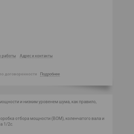
к работы
Адрес и контакты
по договоренности
Подробнее
мощности и низким уровенем шума, как правило,
оробка отбора мощности (ВОМ), коленчатого вала и
а 1/2c.